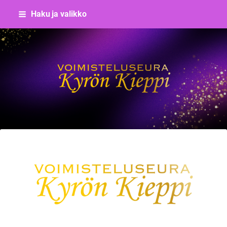
Siirry
Haku ja valikko
sivun
sisältöön
Voimisteluseura Kyrön Kieppi