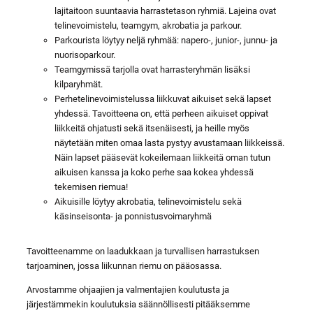
lajitaitoon suuntaavia harrastetason ryhmiä. Lajeina ovat
telinevoimistelu, teamgym, akrobatia ja parkour.
Parkourista löytyy neljä ryhmää: napero-, junior-, junnu- ja
nuorisoparkour.
Teamgymissä tarjolla ovat harrasteryhmän lisäksi
kilparyhmät.
Perhetelinevoimistelussa liikkuvat aikuiset sekä lapset
yhdessä. Tavoitteena on, että perheen aikuiset oppivat
liikkeitä ohjatusti sekä itsenäisesti, ja heille myös
näytetään miten omaa lasta pystyy avustamaan liikkeissä.
Näin lapset pääsevät kokeilemaan liikkeitä oman tutun
aikuisen kanssa ja koko perhe saa kokea yhdessä
tekemisen riemua!
Aikuisille löytyy akrobatia, telinevoimistelu sekä
käsinseisonta- ja ponnistusvoimaryhmä
Tavoitteenamme on laadukkaan ja turvallisen harrastuksen
tarjoaminen, jossa liikunnan riemu on pääosassa.
Arvostamme ohjaajien ja valmentajien koulutusta ja
järjestämmekin koulutuksia säännöllisesti pitääksemme