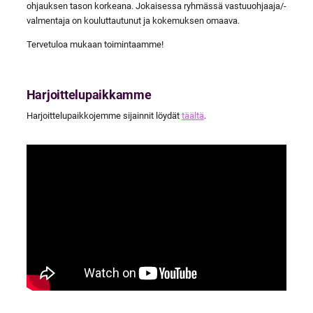
ohjauksen tason korkeana. Jokaisessa ryhmässä vastuuohjaaja/-
valmentaja on kouluttautunut ja kokemuksen omaava.
Tervetuloa mukaan toimintaamme!
Harjoittelupaikkamme
Harjoittelupaikkojemme sijainnit löydät
täältä
.
YouTube-videon näyttäminen ei onnistunut.
Tarkista selaimen yksityisyysasetukset.