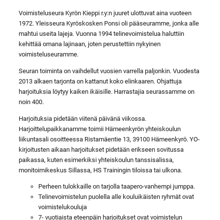
Voimisteluseura Kyrön Kieppi r.y:n juuret ulottuvat aina vuoteen
1972. Yleisseura Kyröskosken Ponsi oli pääseuramme, jonka alle
mahtui useita lajeja. Vuonna 1994 telinevoimistelua haluttiin
kehittää omana lajinaan, joten perustettiin nykyinen
voimisteluseuramme.
Seuran toiminta on vaihdellut vuosien varrella paljonkin. Vuodesta
2013 alkaen tarjonta on kattanut koko elinkaaren. Ohjattuja
harjoituksia löytyy kaiken ikäisille. Harrastajia seurassamme on
noin 400.
Harjoituksia pidetään viitenä päivänä viikossa.
Harjoittelupaikkanamme toimii Hämeenkyrön yhteiskoulun
liikuntasali osoitteessa Ristamäentie 13, 39100 Hämeenkyrö. YO-
kirjoitusten aikaan harjoitukset pidetään erikseen sovitussa
paikassa, kuten esimerkiksi yhteiskoulun tanssisalissa,
monitoimikeskus Sillassa, HS Trainingin tiloissa tai ulkona.
Perheen tulokkaille on tarjolla taapero-vanhempi jumppa.
Telinevoimistelun puolella alle kouluikäisten ryhmät ovat
voimistelukouluja
7- vuotiaista eteenpäin harjoitukset ovat voimistelun