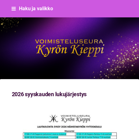
Siirry
Haku ja valikko
sivun
sisältöön
Voimisteluseura Kyrön Kieppi
2026 syyskauden lukujärjestys