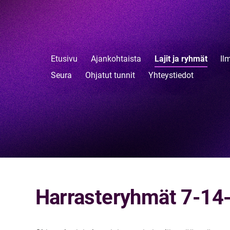
Etusivu
Ajankohtaista
Lajit ja ryhmät
Il
Seura
Ohjatut tunnit
Yhteystiedot
Harrasteryhmät 7-14-