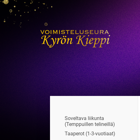
Siirry
sivun
sisältöön
Voimisteluseura Kyrön Kieppi
Soveltava liikunta
(Temppuillen telineillä)
Taaperot (1-3-vuotiaat)