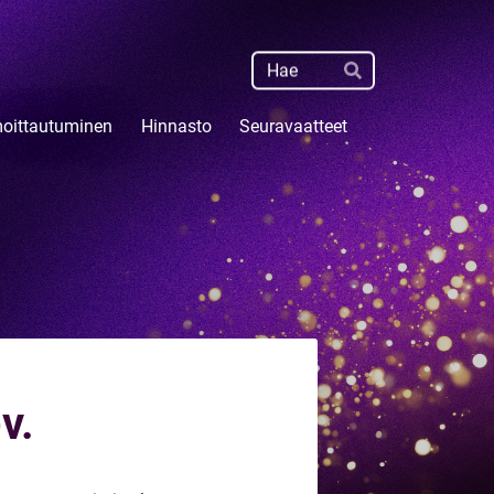
Haku
Hae
moittautuminen
Hinnasto
Seuravaatteet
v.