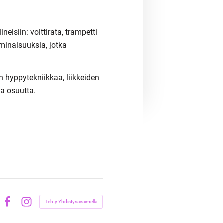
isiin: volttirata, trampetti
minaisuuksia, jotka
en hyppytekniikkaa, liikkeiden
a osuutta.
Tehty Yhdistysavaimella
Facebook
Instagram