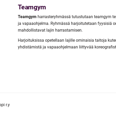
Teamgym
Teamgym
harrasteryhmässä tutustutaan teamgym teline
ja vapaaohjelma. Ryhmässä harjoitutetaan fyysisiä o
mahdollistavat lajin harrastamisen.
Harjoituksissa opetellaan lajille ominaisia taitoja kut
yhdistämistä ja vapaaohjelmaan liittyvää koreografist
pi r.y