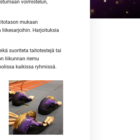
tustumaan voimistelun,
taitotason mukaan
 liikesarjoihin. Harjoituksia
kä suoriteta taitotestejä tai
on liikunnan riemu
oolissa kaikissa ryhmissä.