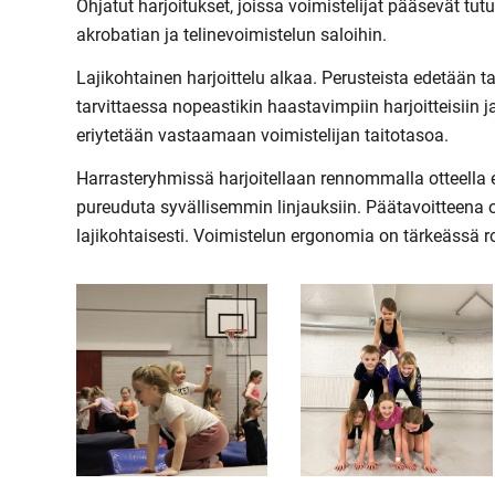
Ohjatut harjoitukset, joissa voimistelijat pääsevät tu
akrobatian ja telinevoimistelun saloihin.
Lajikohtainen harjoittelu alkaa. Perusteista edetään 
tarvittaessa nopeastikin haastavimpiin harjoitteisiin ja
eriytetään vastaamaan voimistelijan taitotasoa.
Harrasteryhmissä harjoitellaan rennommalla otteella ei
pureuduta syvällisemmin linjauksiin. Päätavoitteena 
lajikohtaisesti. Voimistelun ergonomia on tärkeässä r