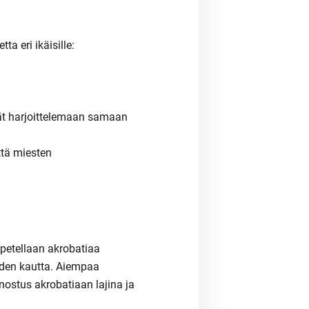
ta eri ikäisille:
evät harjoittelemaan samaan
ttä miesten
opetellaan akrobatiaa
eiden kautta. Aiempaa
nostus akrobatiaan lajina ja