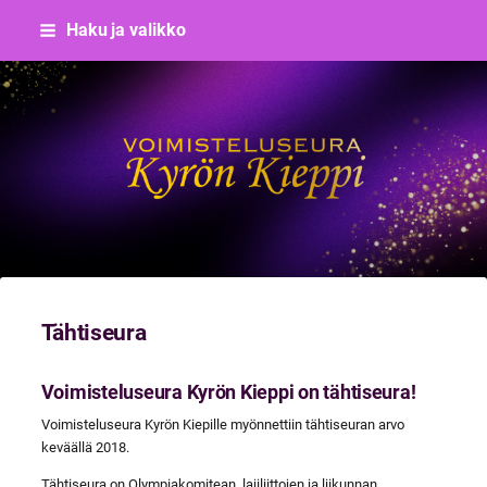
Siirry
Haku ja valikko
sivun
sisältöön
Voimisteluseura Kyrön Kieppi
Tähtiseura
Voimisteluseura Kyrön Kieppi on tähtiseura!
Voimisteluseura Kyrön Kiepille myönnettiin tähtiseuran arvo
keväällä 2018.
Tähtiseura on Olympiakomitean, lajiliittojen ja liikunnan