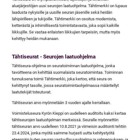
aluejärjestöjen uusi seurojen laatuohjelma. Tähtimerkki on lupaus
laadusta nykyisille ja uusille seuran jäsenille sekä heidän
lähipiirilleen ja tukijoille. Tähtimerkki on osoitus modernista,
ketterästä ja inhimillisestä toimintatavasta, joka sopii kaikille
liikkujille. Se vastaa erilaisten liikkujien tarpeisiin, mutta myös
kehittyy heidän mukanaan.
Tähtiseurat - Seurojen laatuohjelma
Tähtiseura-ohjelma on seuratoiminnan laatuohjelma, jonka
tavoitteena on kehittää suomalaista seuratoimintaa. Toiminnan
tunnuksena toimii Tähtimerkki, joka kertoo, että seura on
kehittynyt tasolle, jossa seuratoimintaohjelmassa määritellyt
laatutekijät toteutuvat.
Tähtiseuran arvo myönnetään 3 vuoden ajalle kerrallaan.
Voimisteluseura Kyrön Kieppi on uudelleen auditoitu kaksi kertaa
tähtiseurojen laatuohjelman merkeissä. Seuralle myönnettiin
tähtiseuran arvo uudelleen 10.8.2021 ja viimeisin auditointi tehtiin
23.4.2024, jonka myötä saimme hurjasti uutta kehitystyötä
eteenpäin kuten seuran vastuullisuusohjelma ja valmennuksen- ja