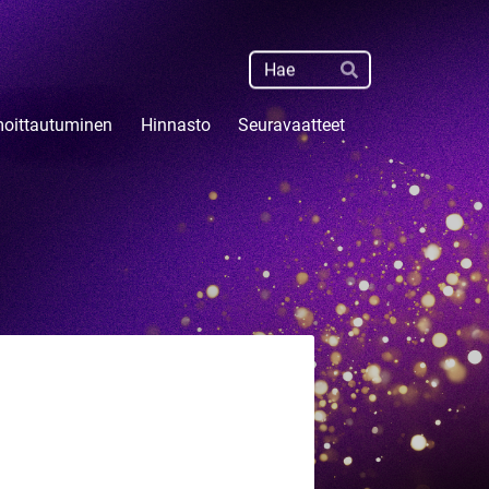
Haku
Hae
moittautuminen
Hinnasto
Seuravaatteet