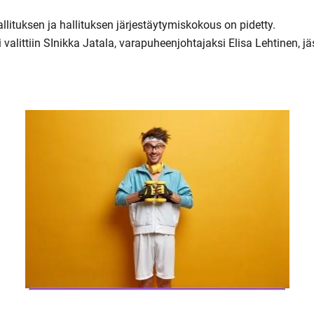
llituksen ja hallituksen järjestäytymiskokous on pidetty.
valittiin SInikka Jatala, varapuheenjohtajaksi Elisa Lehtinen, jä