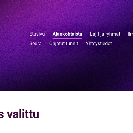
Etusivu
Ajankohtaista
Lajit ja ryhmät
Il
Seura
Ohjatut tunnit
Yhteystiedot
s valittu