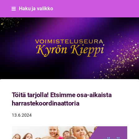
Siirry
Haku ja valikko
sivun
sisältöön
Voimisteluseura Kyrön Kieppi
Töitä tarjolla! Etsimme osa-aikaista
harrastekoordinaattoria
13.6.2024