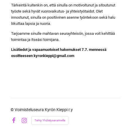
Tärkeintä kuitenkin on, että sinulla on motivoitunut ja sitoutunut
työote sekä hyvät vuorovaikutus- ja yhteistyötaidot. Olet
innostunut, sinulla on positiivinen asenne työntekoon sekä halu
liikuttaa lapsia ja nuoria.
Tarjoamme sinulle mahtavan seurayhteisön, jossa voit kehittää
toimintaa ja itseäsi toimijana.
Lisätiedot ja vapaamuotoiset hakemukset 7.7. mennessä
osoitteeseen kyronkieppi@gmail.com
©
Voimisteluseura Kyrön Kieppi r.y
Tehty Yhdistysavaimella
Facebook
Instagram