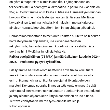
on ryhmiä taaperoista aikuisiin saakka. Lajitarjonnassa on
telinevoimistelua, teamgymiä, akrobatiaa ja parkouria. Jäseniä on
352, eli toimintamme on vilkasta suhteessa Hämeenkyrön kunnan
kokoon. Olemme myös lasten ja nuorten tähtiseura. Meillä on
kokoaikainen toiminnanjohtaja. Nyt haluaisimme palkata osa-
aikaisen harrastekoordinaattorin toiminnanjohtajan työpariksi.
Harrastekoordinaattorin toimenkuva käsittää suurelta osin seuran
harrasteryhmien ohjaamista, lisäksi vapaaehtoisten
rekrytoimista, harrastetoiminnan koordinointia ja kehittämistä
sekä näihin liittyviä hallinnollisia tehtäviä.
Paikka puolipäiväinen (75 h/kk) ja määräaikainen kaudelle 2024-
2025. Tavoitteena pysyvä työpaikka.
Edellytämme harrastekoordinaattorilta soveltuvaa koulutusta
sekä kokemusta voimistelun ohjaamisesta. Koulutus voi olla
esim. liikunnanohjaaja, liikuntaneuvoja tai liikuntatieteiden
maisteri. Kokemus seurahallinnossa työskentelemisestä sekä
Voimisteluliiton valmennuskoulutusten suorittaminen ovat eduksi
ja erityislasten ohjaamiseen liittyvä osaaminen on iso plussa.
Tehtävä edellyttää valmiutta työskennellä iltaisin ja
viikonloppuisin.