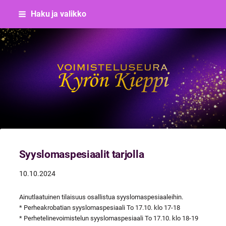
Siirry
Haku ja valikko
sivun
sisältöön
Voimisteluseura Kyrön Kieppi
Syyslomaspesiaalit tarjolla
10.10.2024
Ainutlaatuinen tilaisuus osallistua syyslomaspesiaaleihin.
* Perheakrobatian syyslomaspesiaali To 17.10. klo 17-18
* Perhetelinevoimistelun syyslomaspesiaali To 17.10. klo 18-19