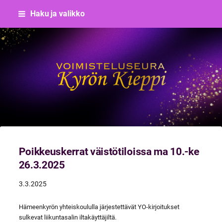
Siirry
Haku ja valikko
sivun
sisältöön
Voimisteluseura Kyrön Kieppi
Poikkeuskerrat väistötiloissa ma 10.-ke
26.3.2025
3.3.2025
Hämeenkyrön yhteiskoululla järjestettävät YO-kirjoitukset
sulkevat liikuntasalin iltakäyttäjiltä.