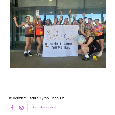
©
Voimisteluseura Kyrön Kieppi r.y
Tehty Yhdistysavaimella
Facebook
Instagram