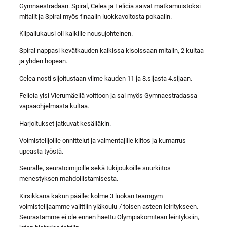
Gymnaestradaan. Spiral, Celea ja Felicia saivat matkamuistoksi
mitalit ja Spiral myös finaalin luokkavoitosta pokaalin.
Kilpailukausi oli kaikille nousujohteinen.
Spiral nappasi kevätkauden kaikissa kisoissaan mitalin, 2 kultaa
ja yhden hopean.
Celea nosti sijoitustaan viime kauden 11 ja 8.sijasta 4.sijaan.
Felicia ylsi Vierumäellä voittoon ja sai myös Gymnaestradassa
vapaaohjelmasta kultaa.
Harjoitukset jatkuvat kesälläkin.
Voimistelijoille onnittelut ja valmentajille kiitos ja kumarrus
upeasta työstä.
Seuralle, seuratoimijoille sekä tukijoukoille suurkiitos
menestyksen mahdollistamisesta.
Kirsikkana kakun päälle: kolme 3 luokan teamgym
voimistelijaamme valittiin yläkoulu-/ toisen asteen leiritykseen.
Seurastamme ei ole ennen haettu Olympiakomitean leirityksiin,