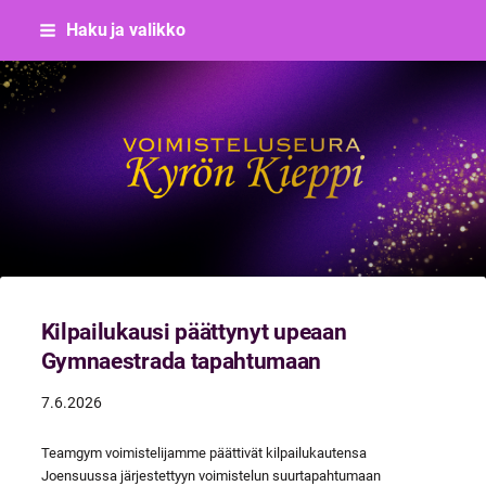
Siirry
Haku ja valikko
sivun
sisältöön
Voimisteluseura Kyrön Kieppi
Kilpailukausi päättynyt upeaan
Gymnaestrada tapahtumaan
7.6.2026
Teamgym voimistelijamme päättivät kilpailukautensa
Joensuussa järjestettyyn voimistelun suurtapahtumaan