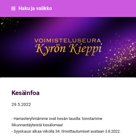
Siirry
Haku ja valikko
sivun
sisältöön
Voimisteluseura Kyrön Kieppi
Kesäinfoa
29.5.2022
- Harrasteryhmämme ovat kesän tauolla: toivotamme
liikunnantäyteistä kesälomaa!
- Syyskausi alkaa viikolla 34. Ilmoittautumiset avataan 3.8.2022.