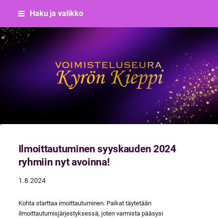
Siirry
Haku ja valikko
sivun
sisältöön
Voimisteluseura Kyrön Kieppi
Ilmoittautuminen syyskauden 2024
ryhmiin nyt avoinna!
1.8.2024
Kohta starttaa imoittautuminen. Paikat täytetään
ilmoittautumisjärjestyksessä, joten varmista pääsysi