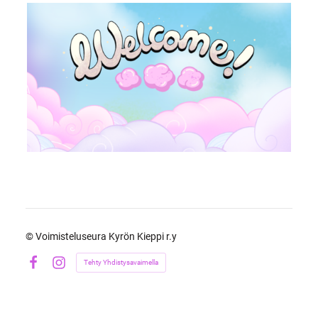
©
Voimisteluseura Kyrön Kieppi r.y
Tehty Yhdistysavaimella
Facebook
Instagram