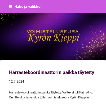
Siirry
Haku ja valikko
sivun
sisältöön
Voimisteluseura Kyrön Kieppi
Harrastekoordinaattorin paikka täytetty
12.7.2024
Harrastekoordinaattorin paikka täytetty. Valituksi tuli Katri Alho.
Onnittelut ja tervetuloa töihin voimisteluseura Kyrön Kieppiin!