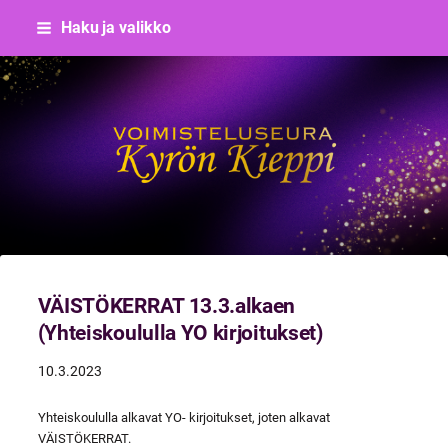
Siirry
Haku ja valikko
sivun
sisältöön
Voimisteluseura Kyrön Kieppi
VÄISTÖKERRAT 13.3.alkaen
(Yhteiskoululla YO kirjoitukset)
10.3.2023
Yhteiskoululla alkavat YO- kirjoitukset, joten alkavat
VÄISTÖKERRAT.