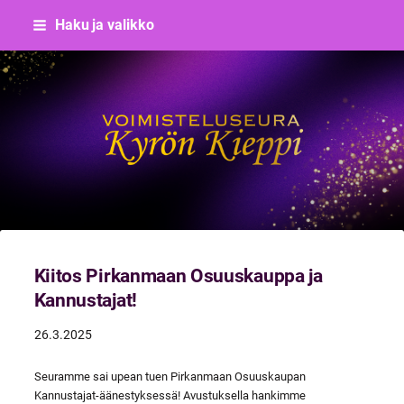
Siirry
Haku ja valikko
sivun
sisältöön
Voimisteluseura Kyrön Kieppi
Kiitos Pirkanmaan Osuuskauppa ja
Kannustajat!
26.3.2025
Seuramme sai upean tuen Pirkanmaan Osuuskaupan
Kannustajat-äänestyksessä! Avustuksella hankimme