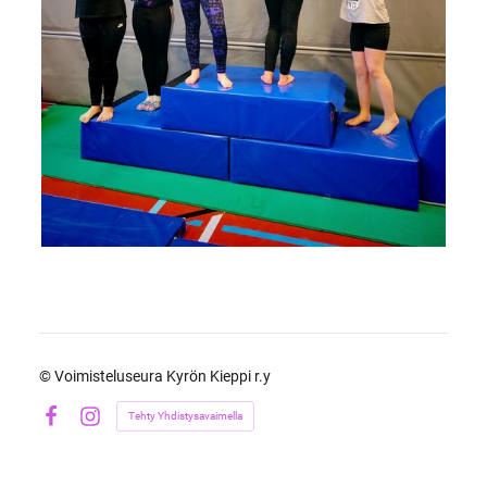
©
Voimisteluseura Kyrön Kieppi r.y
Tehty Yhdistysavaimella
Facebook
Instagram