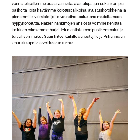
voimistelijoillemme uusia välineitä: alastulopatjan sekä isompia
palikoita, joita käytämme korotuspalikoina, avustuskorokkeina ja
pienemmille voimistelijoille vauhdinottoalustana madaltamaan
hyppykorkeutta. Näiden hankintojen ansiosta voimme kehittää
kaikkien ryhmiemme harjoittelua entistä monipuolisemmaksi ja
turvallisemmaksi. Suuri kiitos kaikille äänestäjille ja Pirkanmaan
Osuuskaupalle arvokkaasta tuesta!